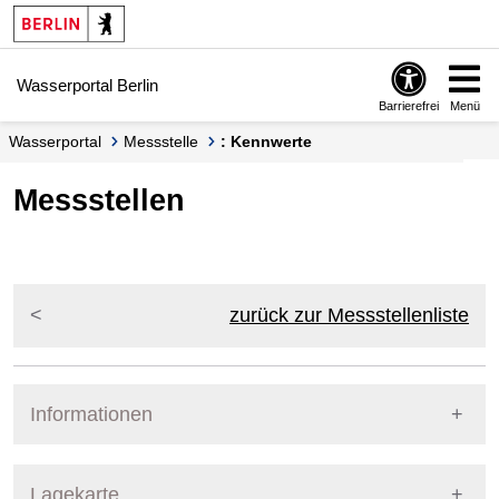
Springe zur Navigation
Springe zum Inhalt
Wasserportal Berlin
Barrierefrei
Menü
Wasserportal
Messstelle
: Kennwerte
Messstellen
zurück zur Messstellenliste
Informationen
Pegel Berlin
Lagekarte