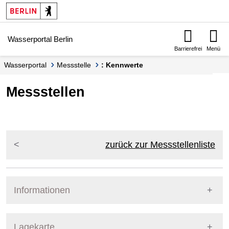
Springe zur Navigation
Springe zum Inhalt
Wasserportal Berlin
Barrierefrei
Menü
Wasserportal
Messstelle
: Kennwerte
Messstellen
zurück zur Messstellenliste
Informationen
Pegel Berlin
Lagekarte