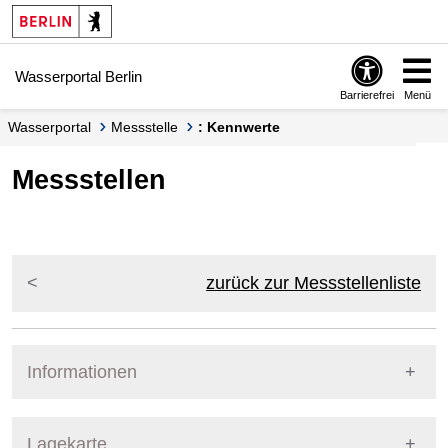
Springe zur Navigation
Springe zum Inhalt
Wasserportal Berlin
Barrierefrei
Menü
Wasserportal
Messstelle
: Kennwerte
Messstellen
zurück zur Messstellenliste
Informationen
Pegel Berlin
Lagekarte