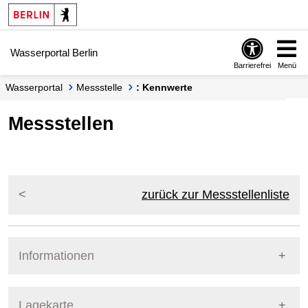
Springe zur Navigation
Springe zum Inhalt
Wasserportal Berlin
Barrierefrei
Menü
Wasserportal
Messstelle
: Kennwerte
Messstellen
zurück zur Messstellenliste
Informationen
Pegel Berlin
Lagekarte