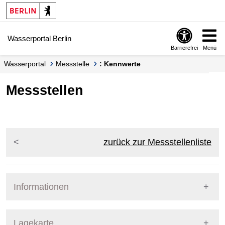
Springe zur Navigation
Springe zum Inhalt
Wasserportal Berlin
Barrierefrei
Menü
Wasserportal
Messstelle
: Kennwerte
Messstellen
zurück zur Messstellenliste
Informationen
Pegel Berlin
Lagekarte