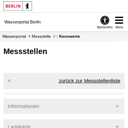
Springe zur Navigation
Springe zum Inhalt
Wasserportal Berlin
Barrierefrei
Menü
Wasserportal
Messstelle
: Kennwerte
Messstellen
zurück zur Messstellenliste
Informationen
Pegel Berlin
Lagekarte