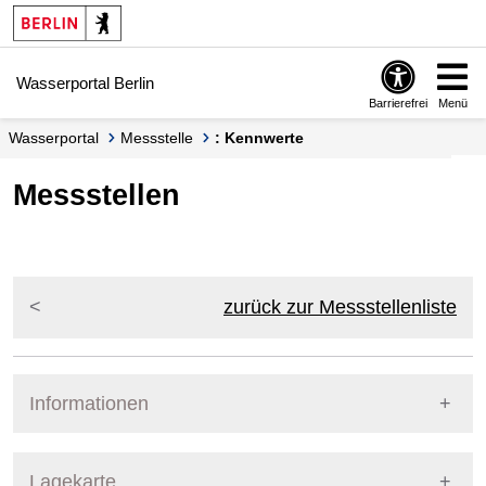
Springe zur Navigation
Springe zum Inhalt
Wasserportal Berlin
Barrierefrei
Menü
Wasserportal
Messstelle
: Kennwerte
Messstellen
zurück zur Messstellenliste
Informationen
Pegel Berlin
Lagekarte