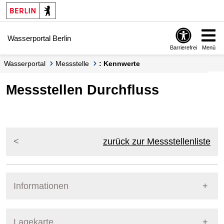
Springe zur Navigation
Springe zum Inhalt
Wasserportal Berlin
Barrierefrei
Menü
Wasserportal
Messstelle
: Kennwerte
Messstellen Durchfluss
zurück zur Messstellenliste
Informationen
Pegel Berlin
Lagekarte