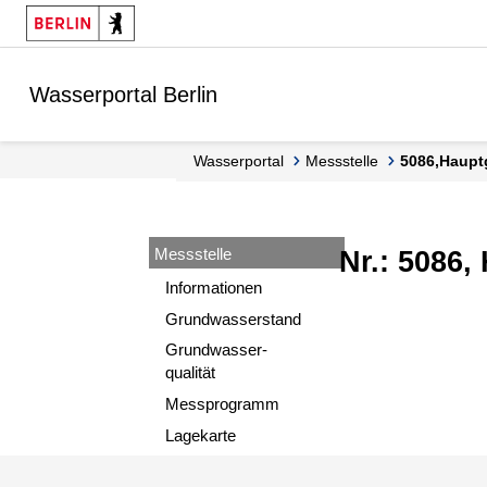
Springe zur Navigation
Springe zum Inhalt
Wasserportal Berlin
Wasserportal
Messstelle
5086,Haupt
Messstelle
Nr.: 5086,
Informationen
Grundwasserstand
Grundwasser-
qualität
Messprogramm
Lagekarte