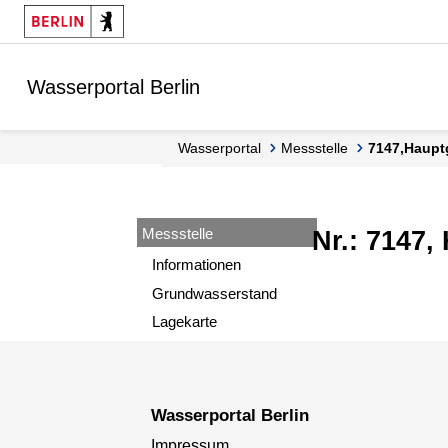
Springe zur Navigation
Springe zum Inhalt
Wasserportal Berlin
Wasserportal
Messstelle
7147,Haupt
Messstelle
Nr.: 7147,
Informationen
Grundwasserstand
Lagekarte
Wasserportal Berlin
Impressum