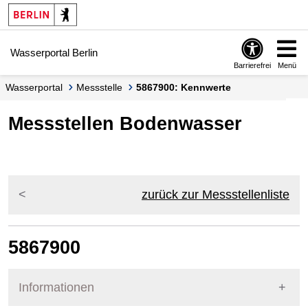
Springe zur Navigation
Springe zum Inhalt
Wasserportal Berlin
Barrierefrei
Menü
Wasserportal
Messstelle
5867900: Kennwerte
Messstellen Bodenwasser
zurück zur Messstellenliste
5867900
Informationen