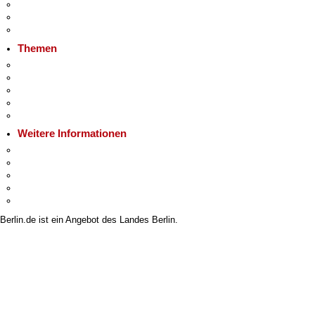
Veranstaltungen
Ukraine
Hitzeschutz
Themen
Fokusthemen
Berliner Verkehrswende
Moderne Verwaltung
Mietspiegel
Grundsteuer
Weitere Informationen
Kultur & Ausgehen
Tourismus
Wirtschaft
Stadtleben
Stadtplan
Berlin.de ist ein Angebot des Landes Berlin.