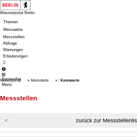
Springe zur Navigation
Springe zum Inhalt
Wasserportal Berlin
Themen
Messwerte
Messstellen
Abfrage
Warnungen
Erläuterungen
Barrierefrei
Wasserportal
Messstelle
: Kennwerte
Menü
Messstellen
zurück zur Messstellenlis