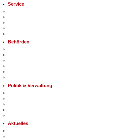
Service
Service-App
Termin vereinbaren
Bürgertelefon 115
Notdienste
Gewerbeservice
Behörden
Behörden A-Z
+
Senatsverwaltungen
−
Bezirksämter
Bürgerämter
Jobcenter
Einwanderungsamt
Politik & Verwaltung
Landesregierung
Karriere im Land Berlin
Bürgerbeteiligung
Open Data
Vergaben
Aktuelles
Pressemitteilungen
Polizeimeldungen