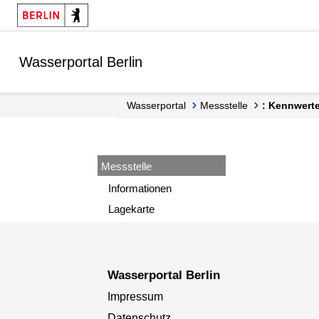
Springe zur Navigation
Springe zum Inhalt
Wasserportal Berlin
Wasserportal
Messstelle
: Kennwert
Messstelle
Informationen
Lagekarte
Wasserportal Berlin
Impressum
Datenschutz