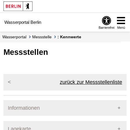
Springe zur Navigation
Springe zum Inhalt
Wasserportal Berlin
Barrierefrei
Menü
Wasserportal
Messstelle
: Kennwerte
Messstellen
zurück zur Messstellenliste
Informationen
Pegel Berlin
Lagekarte