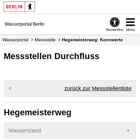
Springe zur Navigation
Springe zum Inhalt
Wasserportal Berlin
Barrierefrei
Menü
Wasserportal
Messstelle
Hegemeisterweg: Kennwerte
Messstellen Durchfluss
zurück zur Messstellenliste
Hegemeisterweg
Wasserstand