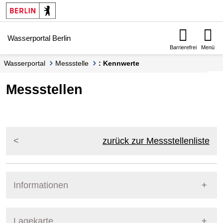
Springe zur Navigation
Springe zum Inhalt
Wasserportal Berlin
Barrierefrei
Menü
Wasserportal
Messstelle
: Kennwerte
Messstellen
zurück zur Messstellenliste
Informationen
Pegel Berlin
Lagekarte