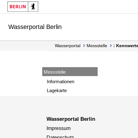
Springe zur Navigation
Springe zum Inhalt
Wasserportal Berlin
Wasserportal
Messstelle
: Kennwert
Messstelle
Informationen
Lagekarte
Wasserportal Berlin
Impressum
Datenschutz