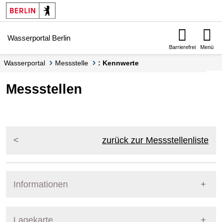
Springe zur Navigation
Springe zum Inhalt
Wasserportal Berlin
Barrierefrei
Menü
Wasserportal
Messstelle
: Kennwerte
Messstellen
zurück zur Messstellenliste
Informationen
Pegel Berlin
Lagekarte