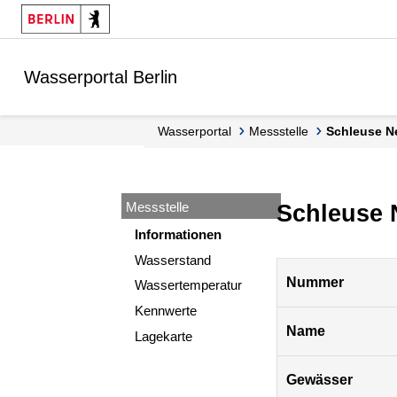
Springe zur Navigation
Springe zum Inhalt
Wasserportal Berlin
Wasserportal
Messstelle
Schleuse N
Messstelle
Schleuse 
Informationen
Wasserstand
Pegel
Nummer
Wassertemperatur
Berlin
Kennwerte
Name
Lagekarte
Gewässer