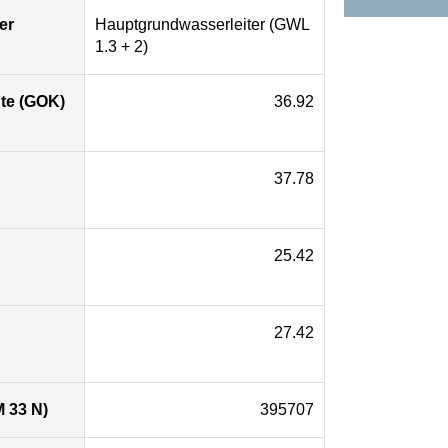
er
Hauptgrundwasserleiter (GWL
1.3 + 2)
te (GOK)
36.92
37.78
25.42
27.42
 33 N)
395707