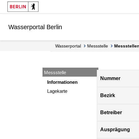
Springe zur Navigation
Springe zum Inhalt
Wasserportal Berlin
Wasserportal
Messstelle
Messstell
Messstelle
Pegel
Nummer
Berlin
Informationen
Lagekarte
Bezirk
Betreiber
Ausprägung