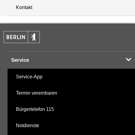
NNQ
0.061
16.09.2019
niedrigst
+
Kontakt
−
Service
Service-App
Termin vereinbaren
Bürgertelefon 115
Notdienste