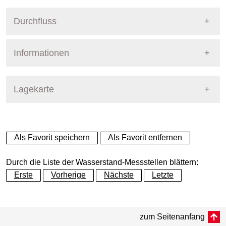
Durchfluss
Informationen
Pegel Berlin
Messstellennummer
582670
Lagekarte
Messstellenname
Grosse Tränke Wehr UP
+
Als Favorit speichern
Als Favorit entfernen
Gewässer
Müggelspree
−
Durch die Liste der Wasserstand-Messstellen blättern:
Betreiber
WSV
Erste
Vorherige
Nächste
Letzte
Flusskilometer
Dynamische Grafik
44.91
zum Seitenanfang