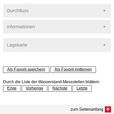
Durchfluss
Informationen
Durchfluss: Keine aktuellen Daten vorhanden
Pegel Berlin
Messstellennummer
581000
Lagekarte
Dynamische Grafik
Messstellenname
Mirow OP
+
Als Favorit speichern
Als Favorit entfernen
Gewässer
Müritz-Havel-Wasserstras
−
Durch die Liste der Wasserstand-Messstellen blättern:
Betreiber
WSV
Erste
Vorherige
Nächste
Letzte
Flusskilometer
Dynamische Grafik
23.09
zum Seitenanfang