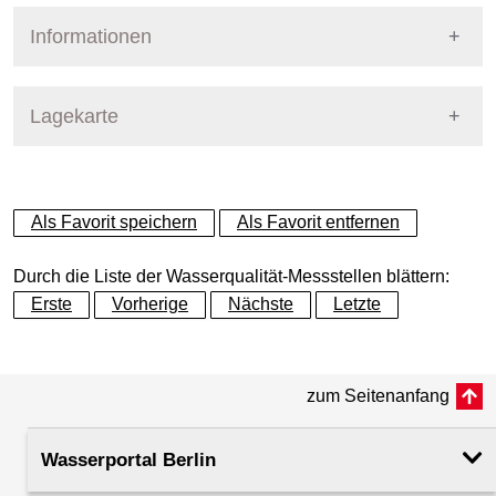
Informationen
Pegel Berlin
Messstellennummer
211
Lagekarte
Messstellenname
MS Schmöckwitz
+
Als Favorit speichern
Als Favorit entfernen
Gewässer
Dahme
−
Durch die Liste der Wasserqualität-Messstellen blättern:
Betreiber
Land Berlin
Erste
Vorherige
Nächste
Letzte
Messstellenausprägung
Messstation
zum Seitenanfang
Dynamische Grafik
Flusskilometer
0.29
Wasserportal Berlin
Rechtswert (UTM 33 N)
408335.31