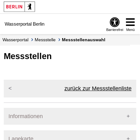
Springe zur Navigation
Springe zum Inhalt
Wasserportal Berlin
Barrierefrei
Menü
Wasserportal
Messstelle
Messstellenauswahl
Messstellen
zurück zur Messstellenliste
Informationen
Pegel Berlin
Lagekarte