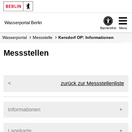
Springe zur Navigation
Springe zum Inhalt
Wasserportal Berlin
Barrierefrei
Menü
Wasserportal
Messstelle
Kersdorf OP: Informationen
Messstellen
zurück zur Messstellenliste
Informationen
Pegel Berlin
Lagekarte