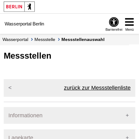
Springe zur Navigation
Springe zum Inhalt
Wasserportal Berlin
Barrierefrei
Menü
Wasserportal
Messstelle
Messstellenauswahl
Messstellen
zurück zur Messstellenliste
Informationen
Pegel Berlin
Lagekarte