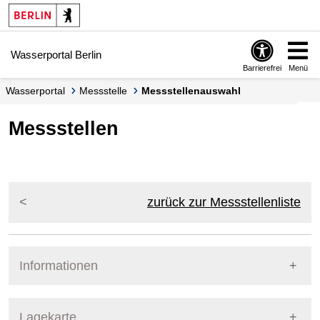
Springe zur Navigation
Springe zum Inhalt
Wasserportal Berlin
Barrierefrei
Menü
Wasserportal
Messstelle
Messstellenauswahl
Messstellen
zurück zur Messstellenliste
Informationen
Pegel Berlin
Lagekarte