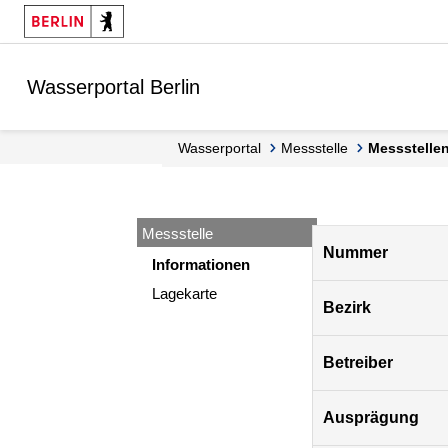
Springe zur Navigation
Springe zum Inhalt
Wasserportal Berlin
Wasserportal
Messstelle
Messstell
Messstelle
Pegel
Nummer
Berlin
Informationen
Lagekarte
Bezirk
Betreiber
Ausprägung