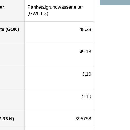
er
Panketalgrundwasserleiter
(GWL 1.2)
te (GOK)
48.29
49.18
3.10
5.10
 33 N)
395758