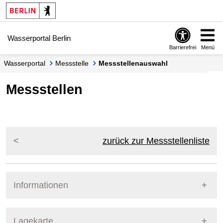
Springe zur Navigation
Springe zum Inhalt
Wasserportal Berlin
Barrierefrei
Menü
Wasserportal
Messstelle
Messstellenauswahl
Messstellen
zurück zur Messstellenliste
Informationen
Pegel Berlin
Lagekarte