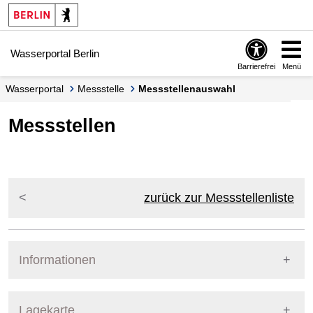
Springe zur Navigation
Springe zum Inhalt
Wasserportal Berlin
Barrierefrei
Menü
Wasserportal
Messstelle
Messstellenauswahl
Messstellen
zurück zur Messstellenliste
Informationen
Pegel Berlin
Lagekarte