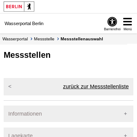
Springe zur Navigation
Springe zum Inhalt
Wasserportal Berlin
Barrierefrei
Menü
Wasserportal
Messstelle
Messstellenauswahl
Messstellen
zurück zur Messstellenliste
Informationen
Pegel Berlin
Lagekarte