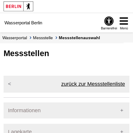
Springe zur Navigation
Springe zum Inhalt
Wasserportal Berlin
Barrierefrei
Menü
Wasserportal
Messstelle
Messstellenauswahl
Messstellen
zurück zur Messstellenliste
Informationen
Pegel Berlin
Lagekarte