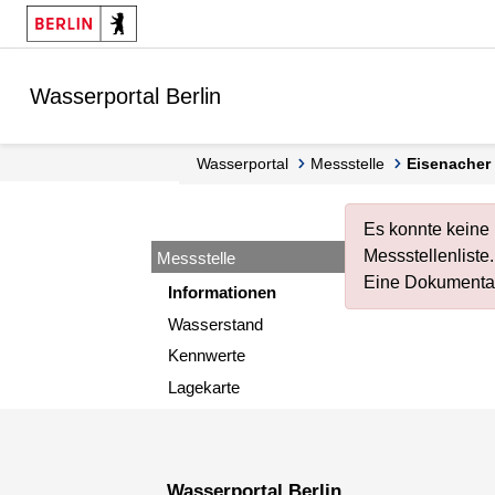
Springe zur Navigation
Springe zum Inhalt
Wasserportal Berlin
Wasserportal
Messstelle
Eisenacher
Es konnte keine
Messstellenliste
.
Messstelle
Eine Dokumentat
Informationen
Wasserstand
Kennwerte
Lagekarte
Wasserportal Berlin