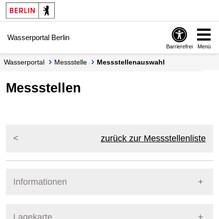
Springe zur Navigation
Springe zum Inhalt
Wasserportal Berlin
Barrierefrei
Menü
Wasserportal
Messstelle
Messstellenauswahl
Messstellen
zurück zur Messstellenliste
Informationen
Pegel Berlin
Lagekarte