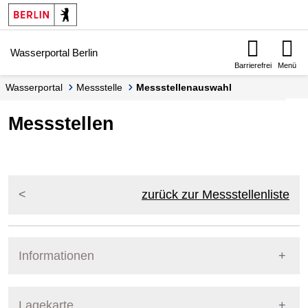
Springe zur Navigation
Springe zum Inhalt
Wasserportal Berlin
Barrierefrei
Menü
Wasserportal
Messstelle
Messstellenauswahl
Messstellen
zurück zur Messstellenliste
Informationen
Pegel Berlin
Lagekarte