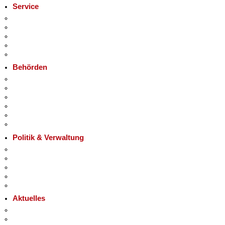
Service
Service-App
Termin vereinbaren
Bürgertelefon 115
Notdienste
Gewerbeservice
Behörden
Behörden A-Z
+
Senatsverwaltungen
−
Bezirksämter
Bürgerämter
Jobcenter
Einwanderungsamt
Politik & Verwaltung
Landesregierung
Karriere im Land Berlin
Bürgerbeteiligung
Open Data
Vergaben
Aktuelles
Pressemitteilungen
Polizeimeldungen