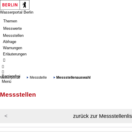
Springe zur Navigation
Springe zum Inhalt
Wasserportal Berlin
Themen
Messwerte
Messstellen
Abfrage
Warnungen
Erläuterungen
Barrierefrei
Wasserportal
Messstelle
Messstellenauswahl
Menü
Messstellen
zurück zur Messstellenlis