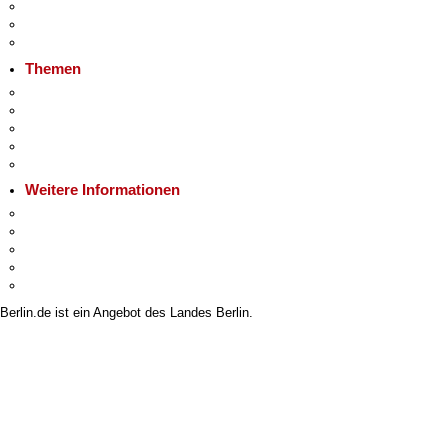
Veranstaltungen
Ukraine
Hitzeschutz
Themen
Fokusthemen
Berliner Verkehrswende
Moderne Verwaltung
Mietspiegel
Grundsteuer
Weitere Informationen
Kultur & Ausgehen
Tourismus
Wirtschaft
Stadtleben
Stadtplan
Berlin.de ist ein Angebot des Landes Berlin.