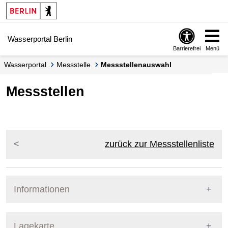
Springe zur Navigation
Springe zum Inhalt
Wasserportal Berlin
Barrierefrei
Menü
Wasserportal
Messstelle
Messstellenauswahl
Messstellen
zurück zur Messstellenliste
Informationen
Pegel Berlin
Lagekarte