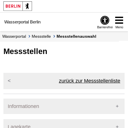
Springe zur Navigation
Springe zum Inhalt
Wasserportal Berlin
Barrierefrei
Menü
Wasserportal
Messstelle
Messstellenauswahl
Messstellen
zurück zur Messstellenliste
Informationen
Pegel Berlin
Lagekarte