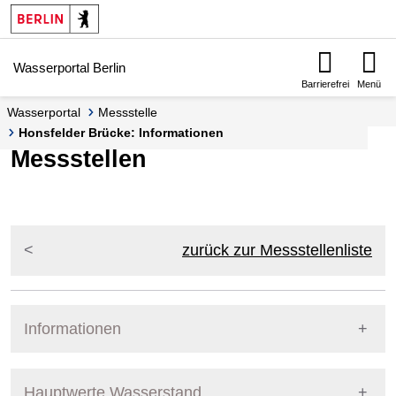
Springe zur Navigation
Springe zum Inhalt
Wasserportal Berlin
Barrierefrei
Menü
Wasserportal
Messstelle
Honsfelder Brücke: Informationen
Messstellen
zurück zur Messstellenliste
Informationen
Pegel Berlin
Messstellennummer
5865000
Hauptwerte Wasserstand