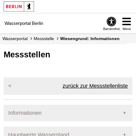
Springe zur Navigation
Springe zum Inhalt
Wasserportal Berlin
Barrierefrei
Menü
Wasserportal
Messstelle
Wiesengrund: Informationen
Messstellen
zurück zur Messstellenliste
Informationen
Pegel Berlin
Messstellennummer
5861200
Hauptwerte Wasserstand