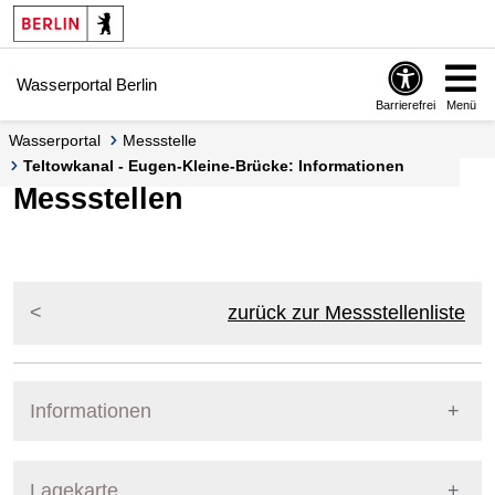
Springe zur Navigation
Springe zum Inhalt
Wasserportal Berlin
Barrierefrei
Menü
Wasserportal
Messstelle
Teltowkanal - Eugen-Kleine-Brücke: Informationen
Messstellen
zurück zur Messstellenliste
Informationen
Pegel Berlin
Lagekarte