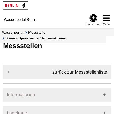
Springe zur Navigation
Springe zum Inhalt
Wasserportal Berlin
Barrierefrei
Menü
Wasserportal
Messstelle
Spree - Spreetunnel: Informationen
Messstellen
zurück zur Messstellenliste
Informationen
Pegel Berlin
Lagekarte