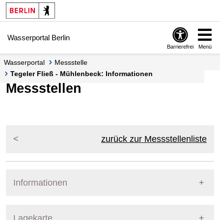
Springe zur Navigation
Springe zum Inhalt
Wasserportal Berlin
Barrierefrei
Menü
Wasserportal
Messstelle
Tegeler Fließ - Mühlenbeck: Informationen
Messstellen
zurück zur Messstellenliste
Informationen
Pegel Berlin
Lagekarte