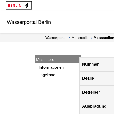
Springe zur Navigation
Springe zum Inhalt
Wasserportal Berlin
Wasserportal
Messstelle
Messstell
Messstelle
Pegel
Nummer
Berlin
Informationen
Lagekarte
Bezirk
Betreiber
Ausprägung