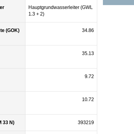
er
Hauptgrundwasserleiter (GWL
1.3 + 2)
te (GOK)
34.86
35.13
9.72
10.72
 33 N)
393219