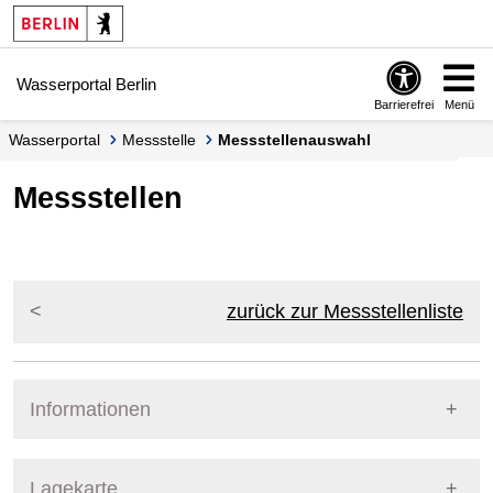
Springe zur Navigation
Springe zum Inhalt
Wasserportal Berlin
Barrierefrei
Menü
Wasserportal
Messstelle
Messstellenauswahl
Messstellen
zurück zur Messstellenliste
Informationen
Pegel Berlin
Lagekarte