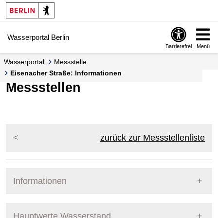
Springe zur Navigation
Springe zum Inhalt
Wasserportal Berlin
Barrierefrei
Menü
Wasserportal
Messstelle
Eisenacher Straße: Informationen
Messstellen
zurück zur Messstellenliste
Informationen
Pegel Berlin
Messstellennummer
5863000
Hauptwerte Wasserstand