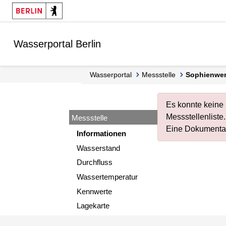
Springe zur Navigation
Springe zum Inhalt
Wasserportal Berlin
Wasserportal
Messstelle
Sophienwe
Es konnte keine
Messstellenliste
.
Messstelle
Eine Dokumentat
Informationen
Wasserstand
Durchfluss
Wassertemperatur
Kennwerte
Lagekarte