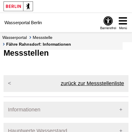
Springe zur Navigation
Springe zum Inhalt
Wasserportal Berlin
Barrierefrei
Menü
Wasserportal
Messstelle
Fähre Rahnsdorf: Informationen
Messstellen
zurück zur Messstellenliste
Informationen
Pegel Berlin
Messstellennummer
5827101
Hauptwerte Wasserstand