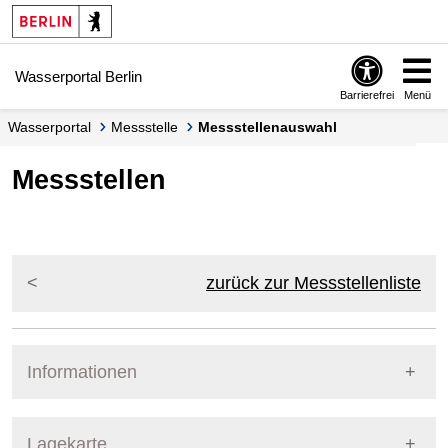
Springe zur Navigation
Springe zum Inhalt
Wasserportal Berlin
Barrierefrei
Menü
Wasserportal
Messstelle
Messstellenauswahl
Messstellen
zurück zur Messstellenliste
Informationen
Pegel Berlin
Lagekarte